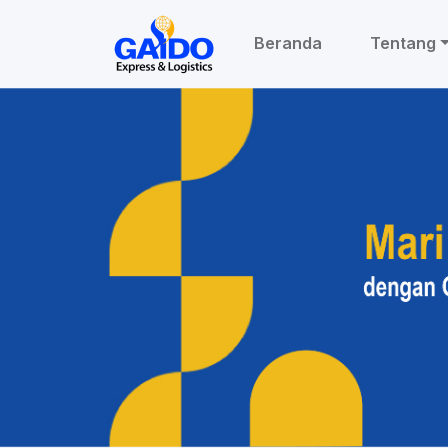
Beranda
Tentang