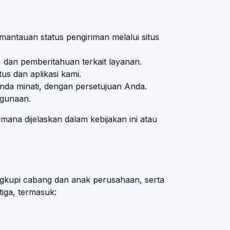
antauan status pengiriman melalui situs
 dan pemberitahuan terkait layanan.
us dan aplikasi kami.
nda minati, dengan persetujuan Anda.
hgunaan.
mana dijelaskan dalam kebijakan ini atau
gkupi cabang dan anak perusahaan, serta
iga, termasuk: