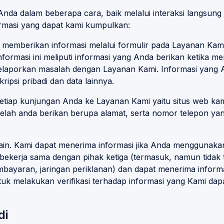
 Anda dalam beberapa cara, baik melalui interaksi langs
formasi yang dapat kami kumpulkan:
t memberikan informasi melalui formulir pada Layanan Ka
 Informasi ini meliputi informasi yang Anda berikan ketik
elaporkan masalah dengan Layanan Kami. Informasi yang A
ripsi pribadi dan data lainnya.
etiap kunjungan Anda ke Layanan Kami yaitu situs web kam
elah anda berikan berupa alamat, serta nomor telepon y
lain. Kami dapat menerima informasi jika Anda menggunakan
bekerja sama dengan pihak ketiga (termasuk, namun tidak t
embayaran, jaringan periklanan) dan dapat menerima infor
uk melakukan verifikasi terhadap informasi yang Kami dapa
di