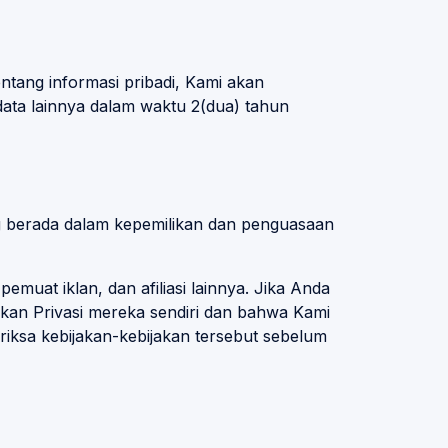
tang informasi pribadi, Kami akan
data lainnya dalam waktu 2(dua) tahun
g berada dalam kepemilikan dan penguasaan
emuat iklan, dan afiliasi lainnya. Jika Anda
ijakan Privasi mereka sendiri dan bahwa Kami
riksa kebijakan-kebijakan tersebut sebelum