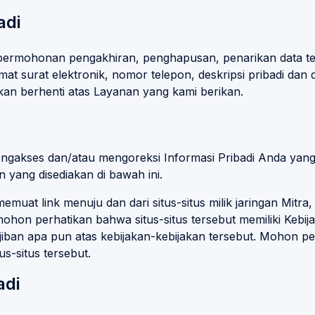
adi
permohonan pengakhiran, penghapusan, penarikan data ten
 surat elektronik, nomor telepon, deskripsi pribadi dan 
kan berhenti atas Layanan yang kami berikan.
gakses dan/atau mengoreksi Informasi Pribadi Anda yan
 yang disediakan di bawah ini.
uat link menuju dan dari situs-situs milik jaringan Mitra, p
, mohon perhatikan bahwa situs-situs tersebut memiliki Keb
jiban apa pun atas kebijakan-kebijakan tersebut. Mohon pe
s-situs tersebut.
adi