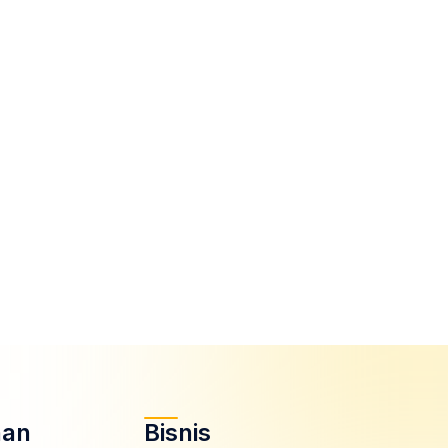
nan
Bisnis