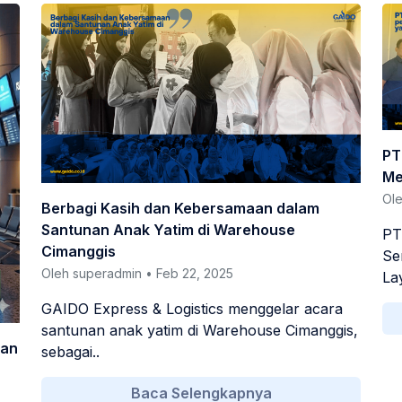
PT
Me
Ole
Berbagi Kasih dan Kebersamaan dalam
Santunan Anak Yatim di Warehouse
PT
Cimanggis
Se
Oleh superadmin • Feb 22, 2025
La
GAIDO Express & Logistics menggelar acara
santunan anak yatim di Warehouse Cimanggis,
man
sebagai..
Baca Selengkapnya