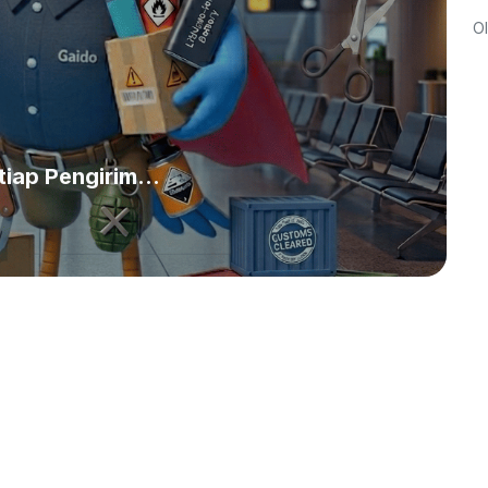
Ol
iap Pengirim...