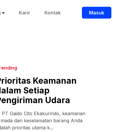
Karir
Kontak
Masuk
i
rending
Prioritas Keamanan
dalam Setiap
Pengiriman Udara
i PT Gaido Cito Ekakurindo, keamanan
rmada dan keselamatan barang Anda
dalah prioritas utama k...