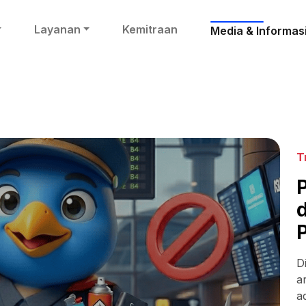
Layanan
Kemitraan
Media & Informas
T
D
a
a