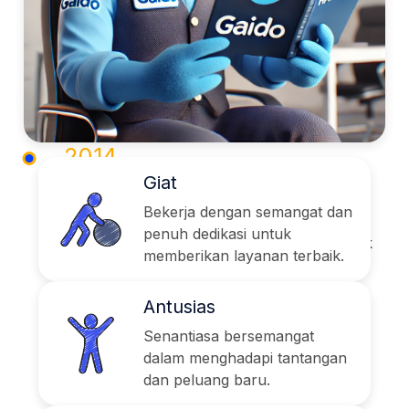
PT. Gaido Cito Ekakurindo Menambah
kapasitas penyimpanan untuk mendukung
operasional logistik yang semakin
berkembang.
2014
Giat
Meluncurkan Aplikasi Mobile
GAIDO
Bekerja dengan semangat dan
penuh dedikasi untuk
Pelanggan dapat mengakses layanan logistik
memberikan layanan terbaik.
kami dengan lebih mudah melalui aplikasi
ponsel pintar.
Antusias
Senantiasa bersemangat
dalam menghadapi tantangan
dan peluang baru.